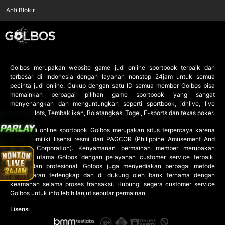
Anti Blokir
Golbos
merupakan website game judi online sportbook terbaik dan
terbesar di Indonesia dengan layanan nonstop 24jam untuk semua
pecinta judi online. Cukup dengan satu ID semua member Golbos bisa
memainkan berbagai pilihan game sportbook yang sangat
menyenangkan dan menguntungkan seperti sportbook, idnlive, live
casino, slots, Tembak ikan, Bolatangkas, Togel, E-sports dan texas poker.
Agen judi
online sportbook Golbos merupakan situs terpercaya karena
telah memiliki lisensi resmi dari PAGCOR (Philippine Amusement And
Gaming Corporation). Kenyamanan permainan member merupakan
prioritas utama Golbos dengan pelayanan customer service terbaik,
ramah dan profesional. Golbos juga menyediakan berbagai metode
pembayaran terlengkap dan di dukung oleh bank ternama dengan
keamanan selama proses transaksi. Hubungi segera customer service
Golbos untuk info lebih lanjut seputar permainan.
Lisensi